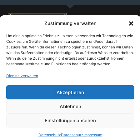
Kontaktdaten
Kundensuppor
Zustimmung verwalten
Kontaktseite
Support-
Anfrage
Impressum
Um dir ein optimales Erlebnis zu bieten, verwenden wir Technologien wie
Kosten-
Datenschutz
Cookies, um Geräteinformationen zu speichern und/oder darauf
Anfrage
zuzugreifen. Wenn du diesen Technologien zustimmst, können wir Daten
Zahlungsarten
Supportzeit
wie das Surfverhalten oder eindeutige IDs auf dieser Website verarbeiten.
AGB
kaufen
Wenn du deine Zustimmung nicht erteilst oder zurückziehst, können
bestimmte Merkmale und Funktionen beeinträchtigt werden.
Preisliste
Mein Konto
Dienste verwalten
Akzeptieren
Ablehnen
Einstellungen ansehen
Datenschutz
Datenschutz
Impressum