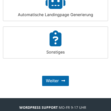
Automatische Landingpage Generierung
Sonstiges
Weiter
A
lt
e
r
n
WORDPRESS SUPPORT
MO-FR 9-17 UHR