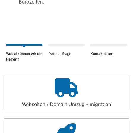
Bürozeiten.
Wobei können wir dir
Datenabfrage
Kontaktdaten
Helfen?
P
r
o
b
l
e
Webseiten / Domain Umzug - migration
m
*