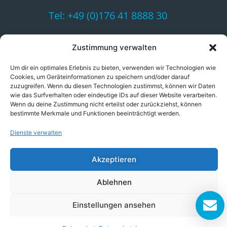
a
ti
Tel: +49 (0)176 41 8888 30
v
e
:
WhatsApp
Zustimmung verwalten
Um dir ein optimales Erlebnis zu bieten, verwenden wir Technologien wie
WordPress Support-Anfrage
Cookies, um Geräteinformationen zu speichern und/oder darauf
stellen
zuzugreifen. Wenn du diesen Technologien zustimmst, können wir Daten
wie das Surfverhalten oder eindeutige IDs auf dieser Website verarbeiten.
Wenn du deine Zustimmung nicht erteilst oder zurückziehst, können
bestimmte Merkmale und Funktionen beeinträchtigt werden.
Dienste verwalten
Kontaktdaten
Kundensuppor
Kontaktseite
Support-
Anfrage
Akzeptieren
Impressum
Kosten-
Datenschutz
Anfrage
Ablehnen
Zahlungsarten
Supportzeit
AGB
kaufen
Einstellungen ansehen
Preisliste
Mein Konto