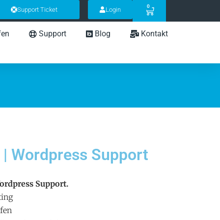
0
Support Ticket
Login
fen
Support
Blog
Kontakt
 | Wordpress Support
ordpress Support.
ting
fen