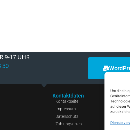
R 9-17 UHR
8 30
WordPre
Um dir ein 
Kontaktdaten
K
Geräteinfor
Kontaktseite
S
Technologie
auf dieser W
Impressum
K
zurückziehs
Datenschutz
S
Dienste ver
Zahlungsarten
P