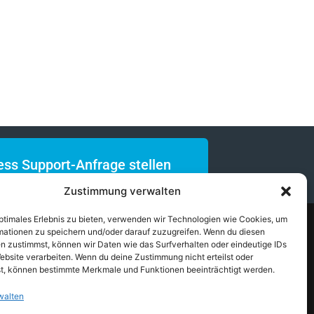
ss Support-Anfrage stellen
Zustimmung verwalten
optimales Erlebnis zu bieten, verwenden wir Technologien wie Cookies, um
undensupport
mationen zu speichern und/oder darauf zuzugreifen. Wenn du diesen
upport-Anfrage
n zustimmst, können wir Daten wie das Surfverhalten oder eindeutige IDs
ebsite verarbeiten. Wenn du deine Zustimmung nicht erteilst oder
osten-Anfrage
t, können bestimmte Merkmale und Funktionen beeinträchtigt werden.
upportzeit kaufen
walten
reisliste